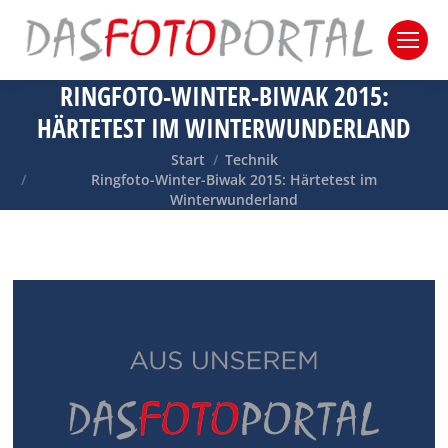
RINGFOTO-WINTER-BIWAK 2015:
HÄRTETEST IM WINTERWUNDERLAND
Sie befinden sich hier:
Start
Technik
Ringfoto-Winter-Biwak 2015: Härtetest im
Winterwunderland