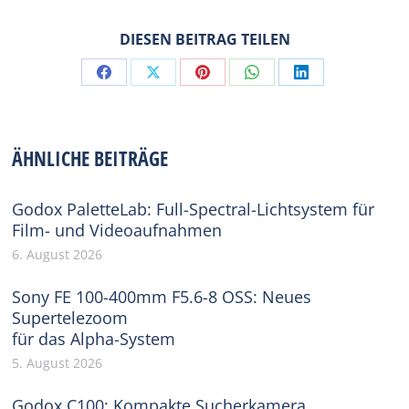
DIESEN BEITRAG TEILEN
Share
Share
Share
Share
Share
on
on
on
on
on
Facebook
X
Pinterest
WhatsApp
LinkedIn
ÄHNLICHE BEITRÄGE
Godox PaletteLab: Full-Spectral-Lichtsystem für
Film- und Videoaufnahmen
6. August 2026
Sony FE 100-400mm F5.6-8 OSS: Neues
Supertelezoom
für das Alpha-System
5. August 2026
Godox C100: Kompakte Sucherkamera