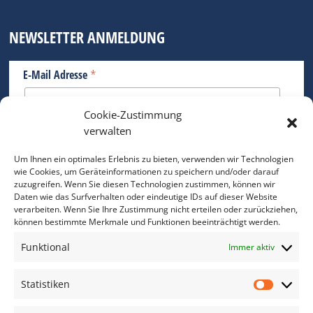
NEWSLETTER ANMELDUNG
*
E-Mail Adresse
Cookie-Zustimmung
Bitte geben Sie Ihre E-Mail Adresse ein.
verwalten
*
verpflichtend
Um Ihnen ein optimales Erlebnis zu bieten, verwenden wir Technologien
wie Cookies, um Geräteinformationen zu speichern und/oder darauf
zuzugreifen. Wenn Sie diesen Technologien zustimmen, können wir
Daten wie das Surfverhalten oder eindeutige IDs auf dieser Website
verarbeiten. Wenn Sie Ihre Zustimmung nicht erteilen oder zurückziehen,
können bestimmte Merkmale und Funktionen beeinträchtigt werden.
DAS FOTO PRAXIS LEXIKON
Funktional
Immer aktiv
www.foto-praxis-lexikon.de
Statistiken
Statis
DAS FOTO PORTAL AUF FACEBOOK