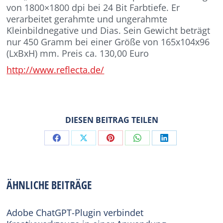
von 1800×1800 dpi bei 24 Bit Farbtiefe. Er
verarbeitet gerahmte und ungerahmte
Kleinbildnegative und Dias. Sein Gewicht beträgt
nur 450 Gramm bei einer Größe von 165x104x96
(LxBxH) mm. Preis ca. 130,00 Euro
http://www.reflecta.de/
DIESEN BEITRAG TEILEN
Share
Share
Share
Share
Share
on
on
on
on
on
Facebook
X
Pinterest
WhatsApp
LinkedIn
ÄHNLICHE BEITRÄGE
Adobe ChatGPT-Plugin verbindet