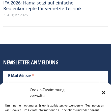
IFA 2026: Hama setzt auf einfache
Bedienkonzepte für vernetzte Technik
3. August 2026
NEWSLETTER ANMELDUNG
*
E-Mail Adresse
Cookie-Zustimmung
Bitte geben Sie Ihre E-Mail Adresse ein.
verwalten
*
verpflichtend
Um Ihnen ein optimales Erlebnis zu bieten, verwenden wir Technologien
wie Cookies, um Geräteinformationen zu speichern und/oder darauf