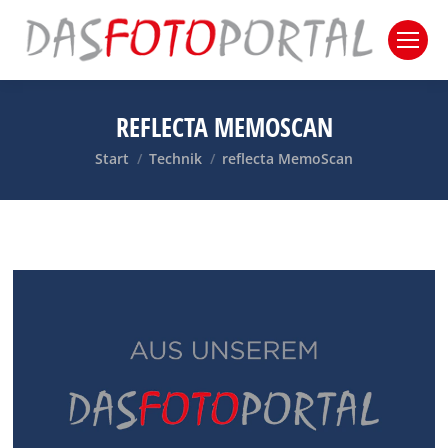
REFLECTA MEMOSCAN
Sie befinden sich hier:
Start
Technik
reflecta MemoScan