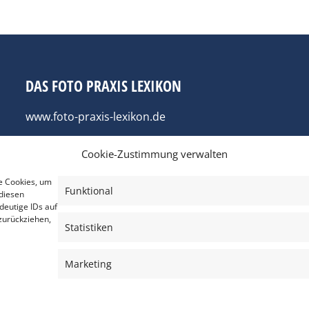
DAS FOTO PRAXIS LEXIKON
www.foto-praxis-lexikon.de
Cookie-Zustimmung verwalten
e Cookies, um
Funktional
diesen
deutige IDs auf
zurückziehen,
Statistiken
Marketing
AGB’s
Impressum
Datenschutz
Haftungsausschluss
Cooki