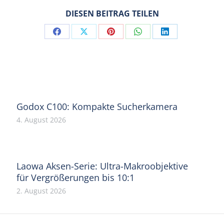
DIESEN BEITRAG TEILEN
Share
Share
Share
Share
Share
on
on
on
on
on
Facebook
X
Pinterest
WhatsApp
LinkedIn
Godox C100: Kompakte Sucherkamera
4. August 2026
Laowa Aksen-Serie: Ultra-Makroobjektive
für Vergrößerungen bis 10:1
2. August 2026