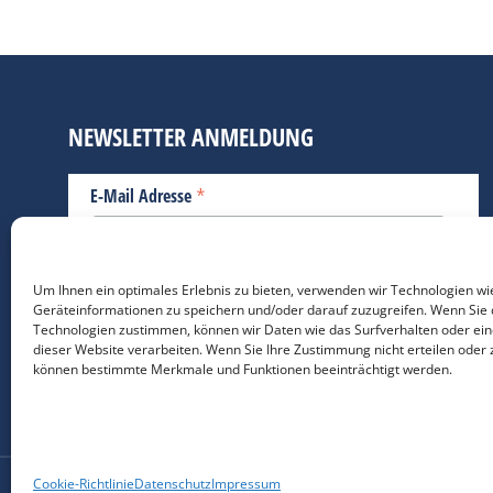
NEWSLETTER ANMELDUNG
*
E-Mail Adresse
Bitte geben Sie Ihre E-Mail Adresse ein.
Um Ihnen ein optimales Erlebnis zu bieten, verwenden wir Technologien wi
Geräteinformationen zu speichern und/oder darauf zuzugreifen. Wenn Sie 
*
verpflichtend
Technologien zustimmen, können wir Daten wie das Surfverhalten oder ein
dieser Website verarbeiten. Wenn Sie Ihre Zustimmung nicht erteilen oder 
können bestimmte Merkmale und Funktionen beeinträchtigt werden.
Cookie-Richtlinie
Datenschutz
Impressum
Nutzungsbedigungen / 