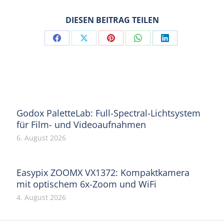
DIESEN BEITRAG TEILEN
Share
Share
Share
Share
Share
on
on
on
on
on
Facebook
X
Pinterest
WhatsApp
LinkedIn
Godox PaletteLab: Full-Spectral-Lichtsystem
für Film- und Videoaufnahmen
6. August 2026
Easypix ZOOMX VX1372: Kompaktkamera
mit optischem 6x-Zoom und WiFi
4. August 2026