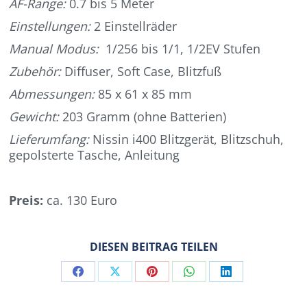
AF-Range:
0.7 bis 5 Meter
Einstellungen:
2 Einstellräder
Manual Modus:
1/256 bis 1/1, 1/2EV Stufen
Zubehör:
Diffuser, Soft Case, Blitzfuß
Abmessungen:
85 x 61 x 85 mm
Gewicht:
203 Gramm (ohne Batterien)
Lieferumfang:
Nissin i400 Blitzgerät, Blitzschuh,
gepolsterte Tasche, Anleitung
Preis:
ca. 130 Euro
DIESEN BEITRAG TEILEN
Share
Share
Share
Share
Share
on
on
on
on
on