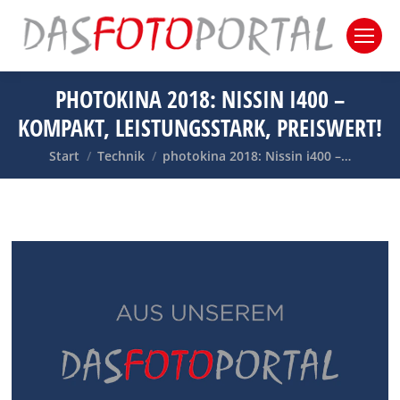
PHOTOKINA 2018: NISSIN I400 –
KOMPAKT, LEISTUNGSSTARK, PREISWERT!
Sie befinden sich hier:
Start
Technik
photokina 2018: Nissin i400 –…