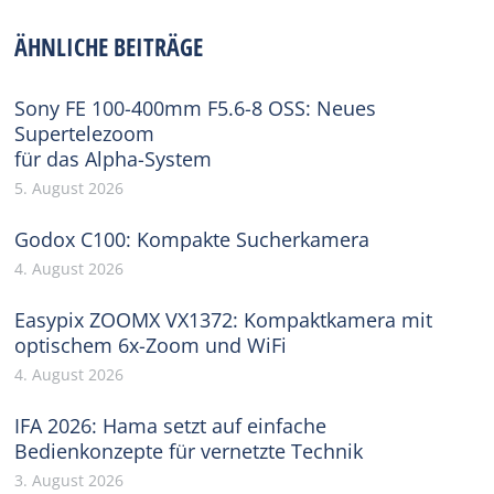
Facebook
X
Pinterest
WhatsApp
LinkedIn
ÄHNLICHE BEITRÄGE
Sony FE 100-400mm F5.6-8 OSS: Neues
Supertelezoom
für das Alpha-System
5. August 2026
Godox C100: Kompakte Sucherkamera
4. August 2026
Easypix ZOOMX VX1372: Kompaktkamera mit
optischem 6x-Zoom und WiFi
4. August 2026
IFA 2026: Hama setzt auf einfache
Bedienkonzepte für vernetzte Technik
3. August 2026