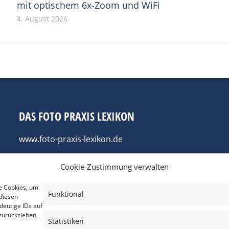
mit optischem 6x-Zoom und WiFi
4. August 2026
DAS FOTO PRAXIS LEXIKON
www.foto-praxis-lexikon.de
Cookie-Zustimmung verwalten
e Cookies, um
Funktional
diesen
deutige IDs auf
zurückziehen,
Statistiken