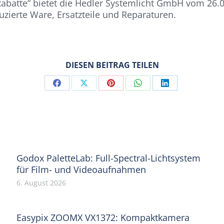
batte“ bietet die Hedler Systemlicht GmbH vom 26.09
ierte Ware, Ersatzteile und Reparaturen.
DIESEN BEITRAG TEILEN
Share
Share
Share
Share
Share
on
on
on
on
on
Facebook
X
Pinterest
WhatsApp
LinkedIn
Godox PaletteLab: Full-Spectral-Lichtsystem
für Film- und Videoaufnahmen
6. August 2026
Easypix ZOOMX VX1372: Kompaktkamera