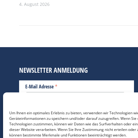
4. August 2026
NEWSLETTER ANMELDUNG
*
E-Mail Adresse
Bitte geben Sie Ihre E-Mail Adresse ein.
Um Ihnen ein optimales Erlebnis zu bieten, verwenden wir Technologien wi
Geräteinformationen zu speichern und/oder darauf zuzugreifen. Wenn Sie 
*
verpflichtend
Technologien zustimmen, können wir Daten wie das Surfverhalten oder ein
dieser Website verarbeiten. Wenn Sie Ihre Zustimmung nicht erteilen oder 
können bestimmte Merkmale und Funktionen beeinträchtigt werden.