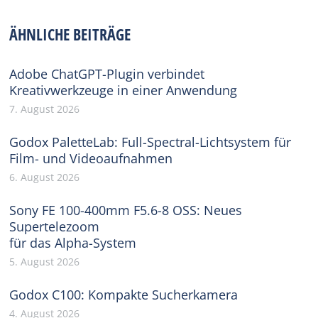
Facebook
X
Pinterest
WhatsApp
LinkedIn
ÄHNLICHE BEITRÄGE
Adobe ChatGPT-Plugin verbindet
Kreativwerkzeuge in einer Anwendung
7. August 2026
Godox PaletteLab: Full-Spectral-Lichtsystem für
Film- und Videoaufnahmen
6. August 2026
Sony FE 100-400mm F5.6-8 OSS: Neues
Supertelezoom
für das Alpha-System
5. August 2026
Godox C100: Kompakte Sucherkamera
4. August 2026