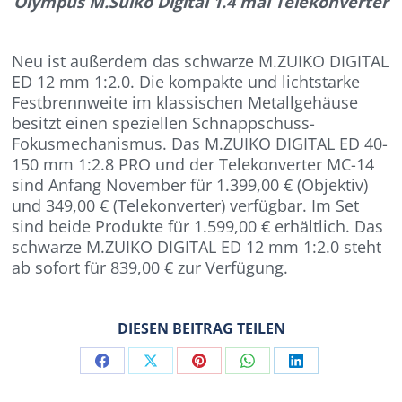
Olympus M.Suiko Digital 1.4 mal Telekonverter
Neu ist außerdem das schwarze M.ZUIKO DIGITAL
ED 12 mm 1:2.0. Die kompakte und lichtstarke
Festbrennweite im klassischen Metallgehäuse
besitzt einen speziellen Schnappschuss-
Fokusmechanismus. Das M.ZUIKO DIGITAL ED 40-
150 mm 1:2.8 PRO und der Telekonverter MC-14
sind Anfang November für 1.399,00 € (Objektiv)
und 349,00 € (Telekonverter) verfügbar. Im Set
sind beide Produkte für 1.599,00 € erhältlich. Das
schwarze M.ZUIKO DIGITAL ED 12 mm 1:2.0 steht
ab sofort für 839,00 € zur Verfügung.
DIESEN BEITRAG TEILEN
Share
Share
Share
Share
Share
on
on
on
on
on