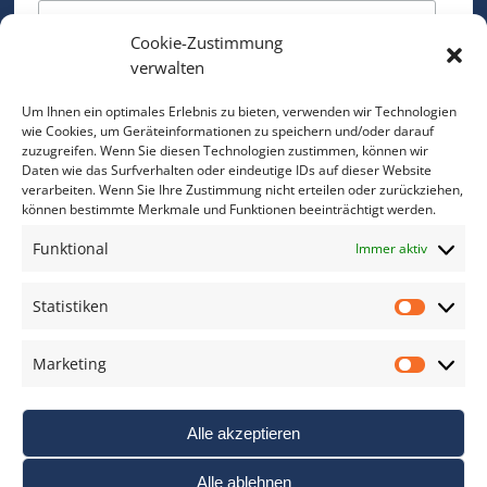
Cookie-Zustimmung
Bitte geben Sie Ihre E-Mail Adresse ein.
verwalten
*
verpflichtend
Um Ihnen ein optimales Erlebnis zu bieten, verwenden wir Technologien
wie Cookies, um Geräteinformationen zu speichern und/oder darauf
zuzugreifen. Wenn Sie diesen Technologien zustimmen, können wir
Daten wie das Surfverhalten oder eindeutige IDs auf dieser Website
verarbeiten. Wenn Sie Ihre Zustimmung nicht erteilen oder zurückziehen,
können bestimmte Merkmale und Funktionen beeinträchtigt werden.
DAS FOTO PRAXIS LEXIKON
Funktional
Immer aktiv
www.foto-praxis-lexikon.de
Statistiken
Statis
DAS FOTO PORTAL AUF FACEBOOK
Marketing
Marke
Alle akzeptieren
Alle ablehnen