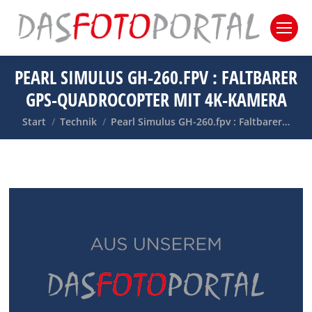
PEARL SIMULUS GH-260.FPV : FALTBARER
GPS-QUADROCOPTER MIT 4K-KAMERA
Sie befinden sich hier:
Start
Technik
Pearl Simulus GH-260.fpv : Faltbarer…