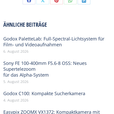
Share
Share
Share
Share
Share
on
on
on
on
on
Facebook
X
Pinterest
WhatsApp
LinkedIn
ÄHNLICHE BEITRÄGE
Godox PaletteLab: Full-Spectral-Lichtsystem für
Film- und Videoaufnahmen
6. August 2026
Sony FE 100-400mm F5.6-8 OSS: Neues
Supertelezoom
für das Alpha-System
5. August 2026
Godox C100: Kompakte Sucherkamera
4. August 2026
Easypix ZOOMX VX1372: Kompaktkamera mit