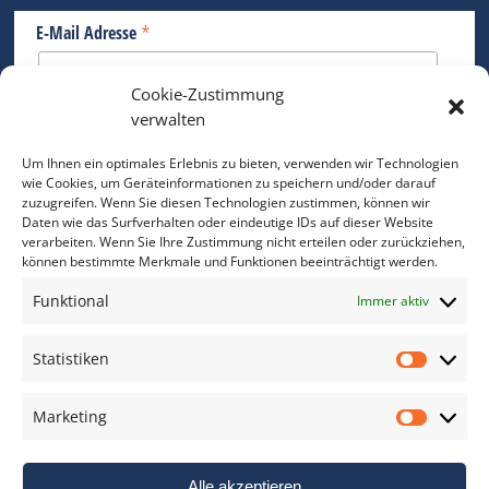
*
E-Mail Adresse
Cookie-Zustimmung
Bitte geben Sie Ihre E-Mail Adresse ein.
verwalten
*
verpflichtend
Um Ihnen ein optimales Erlebnis zu bieten, verwenden wir Technologien
wie Cookies, um Geräteinformationen zu speichern und/oder darauf
zuzugreifen. Wenn Sie diesen Technologien zustimmen, können wir
Daten wie das Surfverhalten oder eindeutige IDs auf dieser Website
verarbeiten. Wenn Sie Ihre Zustimmung nicht erteilen oder zurückziehen,
können bestimmte Merkmale und Funktionen beeinträchtigt werden.
DAS FOTO PRAXIS LEXIKON
Funktional
Immer aktiv
www.foto-praxis-lexikon.de
Statistiken
Statis
DAS FOTO PORTAL AUF FACEBOOK
Marketing
Marke
Alle akzeptieren