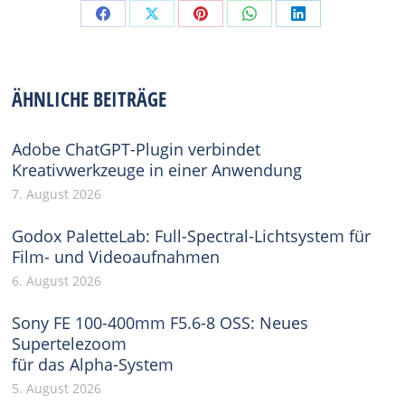
Share
Share
Share
Share
Share
on
on
on
on
on
Facebook
X
Pinterest
WhatsApp
LinkedIn
ÄHNLICHE BEITRÄGE
Adobe ChatGPT-Plugin verbindet
Kreativwerkzeuge in einer Anwendung
7. August 2026
Godox PaletteLab: Full-Spectral-Lichtsystem für
Film- und Videoaufnahmen
6. August 2026
Sony FE 100-400mm F5.6-8 OSS: Neues
Supertelezoom
für das Alpha-System
5. August 2026