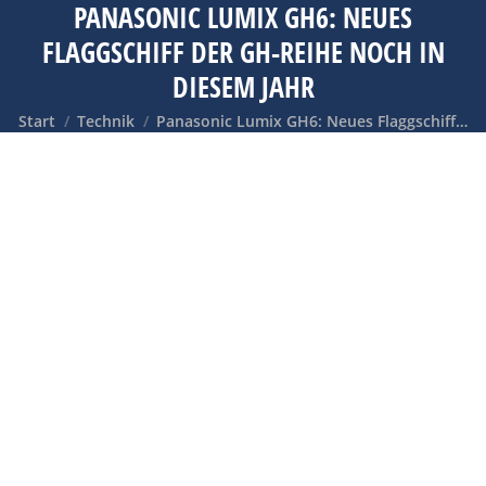
PANASONIC LUMIX GH6: NEUES
FLAGGSCHIFF DER GH-REIHE NOCH IN
DIESEM JAHR
Sie befinden sich hier:
Start
Technik
Panasonic Lumix GH6: Neues Flaggschiff…