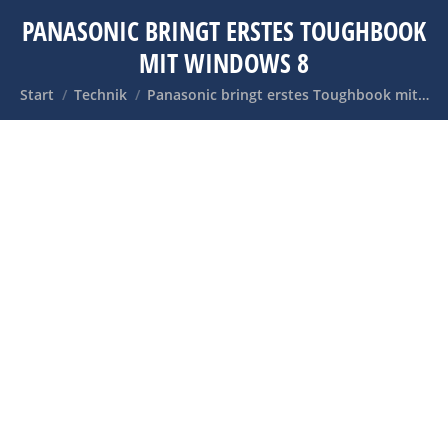
PANASONIC BRINGT ERSTES TOUGHBOOK
MIT WINDOWS 8
Sie befinden sich hier:
Start
Technik
Panasonic bringt erstes Toughbook mit…