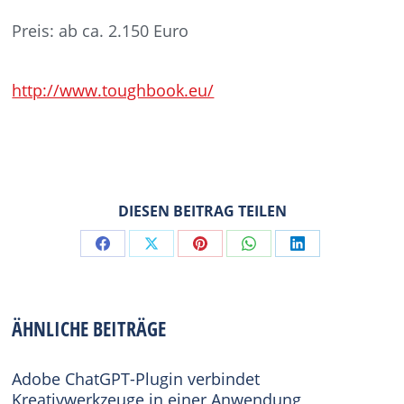
Preis: ab ca. 2.150 Euro
http://www.toughbook.eu/
DIESEN BEITRAG TEILEN
Share
Share
Share
Share
Share
on
on
on
on
on
Facebook
X
Pinterest
WhatsApp
LinkedIn
ÄHNLICHE BEITRÄGE
Adobe ChatGPT-Plugin verbindet
Kreativwerkzeuge in einer Anwendung