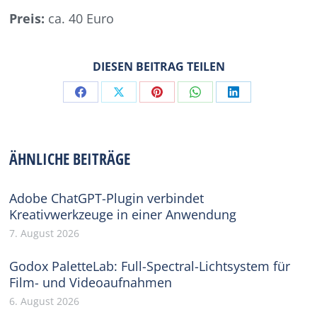
Preis:
ca. 40 Euro
DIESEN BEITRAG TEILEN
Share
Share
Share
Share
Share
on
on
on
on
on
Facebook
X
Pinterest
WhatsApp
LinkedIn
ÄHNLICHE BEITRÄGE
Adobe ChatGPT-Plugin verbindet
Kreativwerkzeuge in einer Anwendung
7. August 2026
Godox PaletteLab: Full-Spectral-Lichtsystem für
Film- und Videoaufnahmen
6. August 2026