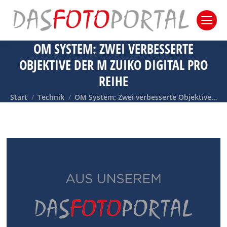
OM SYSTEM: ZWEI VERBESSERTE
OBJEKTIVE DER M ZUIKO DIGITAL PRO
REIHE
Sie befinden sich hier:
Start
Technik
OM System: Zwei verbesserte Objektive…