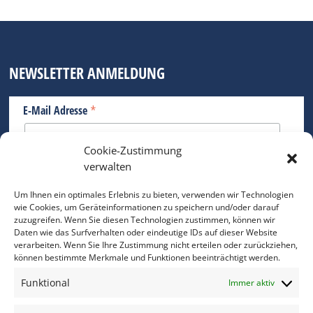
NEWSLETTER ANMELDUNG
*
E-Mail Adresse
Cookie-Zustimmung
Bitte geben Sie Ihre E-Mail Adresse ein.
verwalten
*
verpflichtend
Um Ihnen ein optimales Erlebnis zu bieten, verwenden wir Technologien
wie Cookies, um Geräteinformationen zu speichern und/oder darauf
zuzugreifen. Wenn Sie diesen Technologien zustimmen, können wir
Daten wie das Surfverhalten oder eindeutige IDs auf dieser Website
verarbeiten. Wenn Sie Ihre Zustimmung nicht erteilen oder zurückziehen,
können bestimmte Merkmale und Funktionen beeinträchtigt werden.
DAS FOTO PRAXIS LEXIKON
Funktional
Immer aktiv
www.foto-praxis-lexikon.de