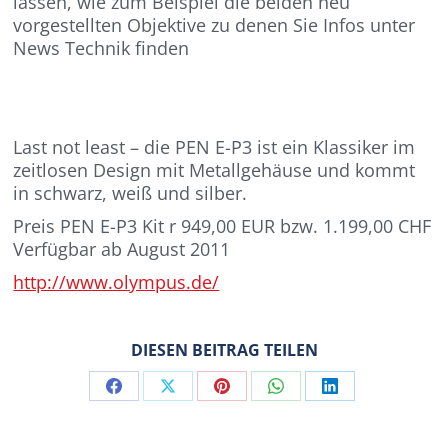
lassen, wie zum Beispiel die beiden neu
vorgestellten Objektive zu denen Sie Infos unter
News Technik finden
Last not least – die PEN E-P3 ist ein Klassiker im
zeitlosen Design mit Metallgehäuse und kommt
in schwarz, weiß und silber.
Preis PEN E-P3 Kit r 949,00 EUR bzw. 1.199,00 CHF
Verfügbar ab August 2011
http://www.olympus.de/
DIESEN BEITRAG TEILEN
Share
Share
Share
Share
Share
on
on
on
on
on