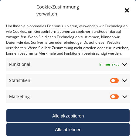
Cookie-Zustimmung
Bitte geben Sie Ihre E-Mail Adresse ein.
verwalten
*
verpflichtend
Um Ihnen ein optimales Erlebnis zu bieten, verwenden wir Technologien
wie Cookies, um Geräteinformationen zu speichern und/oder darauf
zuzugreifen. Wenn Sie diesen Technologien zustimmen, können wir
Daten wie das Surfverhalten oder eindeutige IDs auf dieser Website
verarbeiten. Wenn Sie Ihre Zustimmung nicht erteilen oder zurückziehen,
können bestimmte Merkmale und Funktionen beeinträchtigt werden.
DAS FOTO PRAXIS LEXIKON
Funktional
Immer aktiv
www.foto-praxis-lexikon.de
Statistiken
Statis
DAS FOTO PORTAL AUF FACEBOOK
Marketing
Marke
Alle akzeptieren
Alle ablehnen