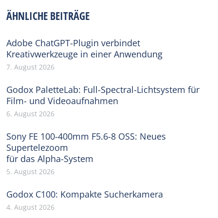
Facebook
X
Pinterest
WhatsApp
LinkedIn
ÄHNLICHE BEITRÄGE
Adobe ChatGPT-Plugin verbindet
Kreativwerkzeuge in einer Anwendung
7. August 2026
Godox PaletteLab: Full-Spectral-Lichtsystem für
Film- und Videoaufnahmen
6. August 2026
Sony FE 100-400mm F5.6-8 OSS: Neues
Supertelezoom
für das Alpha-System
5. August 2026
Godox C100: Kompakte Sucherkamera
4. August 2026