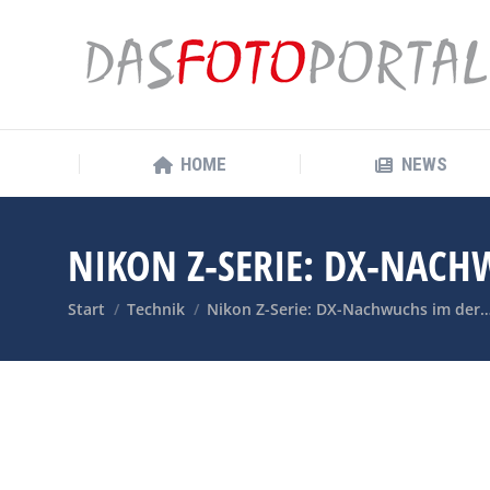
HOME
NEWS
HOME
NEWS
NIKON Z-SERIE: DX-NAC
Sie befinden sich hier:
Start
Technik
Nikon Z-Serie: DX-Nachwuchs im der