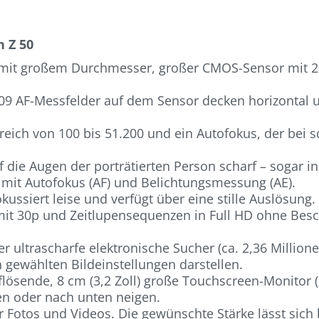
 Z 50
t mit großem Durchmesser, großer CMOS-Sensor mit 2
09 AF-Messfelder auf dem Sensor decken horizontal un
reich von 100 bis 51.200 und ein Autofokus, der bei 
auf die Augen der porträtierten Person scharf – sogar
s mit Autofokus (AF) und Belichtungsmessung (AE).
okussiert leise und verfügt über eine stille Auslösung.
it 30p und Zeitlupensequenzen in Full HD ohne Besc
er ultrascharfe elektronische Sucher (ca. 2,36 Million
 gewählten Bildeinstellungen darstellen.
ösende, 8 cm (3,2 Zoll) große Touchscreen-Monitor (ca
n oder nach unten neigen.
ür Fotos und Videos. Die gewünschte Stärke lässt sich 