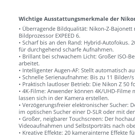
Wichtige Ausstattungsmerkmale der Nikon
• Überragende Bildqualität: Nikon-Z-Bajonet
Bildprozessor EXPEED 6.
• Scharf bis an den Rand: Hybrid-Autofokus. 2
für durchgehend scharfe Aufnahmen.
• Brillant bei schwachem Licht: Großer ISO-Be
arbeitet.
• Intelligenter Augen-AF: Stellt automatisch 
• Schnelle Serienaufnahme: Bis zu 11 Bilder/
• Praktisch lautloser Betrieb: Die Nikon Z 50 f
• 4K-Filme: Anwender können 4K/UHD-Filme m
lassen sich in der Kamera erstellen.
• Verzögerungsfreier elektronischer Sucher: D
im optischen Sucher einer D-SLR oder mit den
• Großer, neigbarer Touchscreen: Der hochaufl
Videoaufnahmen und Selbstporträts nach obe
• Kreative Effekte: 20 kamerainterne Effekte f