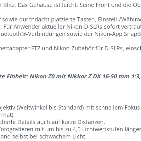
Blitz: Das Gehäuse ist leicht. Seine Front und die O
ff sowie durchdacht platzierte Tasten, Einstell-/Wäh
ü: Für Anwender aktueller Nikon-D-SLRs sofort vertra
luetooth®-Verbindungen sowie der Nikon-App SnapBri
nettadapter FTZ und Nikon-Zubehör für D-SLRs, einsc
 Einheit: Nikon Z0 mit Nikkor Z DX 16-50 mm 1:3,5
jektiv (Weitwinkel bis Standard) mit schnellem Fok
rmat).
charfe Details auch auf kurze Distanzen.
s Fotografieren mit um bis zu 4,5 Lichtwertstufen läng
and selbst bei schwachem Licht.