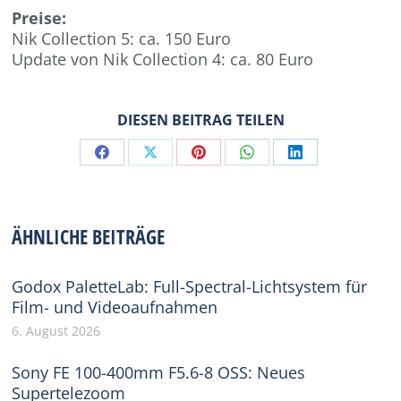
Preise:
Nik Collection 5: ca. 150 Euro
Update von Nik Collection 4: ca. 80 Euro
DIESEN BEITRAG TEILEN
Share
Share
Share
Share
Share
on
on
on
on
on
Facebook
X
Pinterest
WhatsApp
LinkedIn
ÄHNLICHE BEITRÄGE
Godox PaletteLab: Full-Spectral-Lichtsystem für
Film- und Videoaufnahmen
6. August 2026
Sony FE 100-400mm F5.6-8 OSS: Neues
Supertelezoom