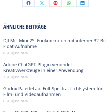
Share
Share
Share
Share
Share
on
on
on
on
on
Facebook
X
Pinterest
WhatsApp
LinkedIn
ÄHNLICHE BEITRÄGE
DJI Mic Mini 2S: Funkmikrofon mit interner 32-Bit-
Float-Aufnahme
8. August 2026
Adobe ChatGPT-Plugin verbindet
Kreativwerkzeuge in einer Anwendung
7. August 2026
Godox PaletteLab: Full-Spectral-Lichtsystem für
Film- und Videoaufnahmen
6. August 2026