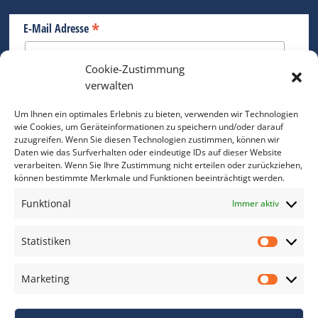
*
E-Mail Adresse
Cookie-Zustimmung
Bitte geben Sie Ihre E-Mail Adresse ein.
verwalten
*
verpflichtend
Um Ihnen ein optimales Erlebnis zu bieten, verwenden wir Technologien
wie Cookies, um Geräteinformationen zu speichern und/oder darauf
zuzugreifen. Wenn Sie diesen Technologien zustimmen, können wir
Daten wie das Surfverhalten oder eindeutige IDs auf dieser Website
verarbeiten. Wenn Sie Ihre Zustimmung nicht erteilen oder zurückziehen,
können bestimmte Merkmale und Funktionen beeinträchtigt werden.
DAS FOTO PRAXIS LEXIKON
Funktional
Immer aktiv
www.foto-praxis-lexikon.de
Statistiken
Statis
DAS FOTO PORTAL AUF FACEBOOK
Marketing
Marke