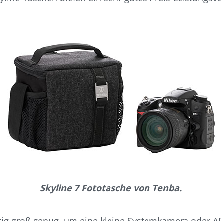
Skyline 7 Fototasche von Tenba.
itig groß genug, um eine kleine Systemkamera oder A