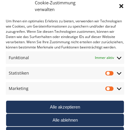
Cookie-Zustimmung
Bitte geben Sie Ihre E-Mail Adresse ein.
verwalten
*
verpflichtend
Um Ihnen ein optimales Erlebnis zu bieten, verwenden wir Technologien
wie Cookies, um Geräteinformationen zu speichern und/oder darauf
zuzugreifen. Wenn Sie diesen Technologien zustimmen, können wir
Daten wie das Surfverhalten oder eindeutige IDs auf dieser Website
verarbeiten. Wenn Sie Ihre Zustimmung nicht erteilen oder zurückziehen,
können bestimmte Merkmale und Funktionen beeinträchtigt werden.
DAS FOTO PRAXIS LEXIKON
Funktional
Immer aktiv
www.foto-praxis-lexikon.de
Statistiken
Statis
DAS FOTO PORTAL AUF FACEBOOK
Marketing
Marke
Alle akzeptieren
Alle ablehnen