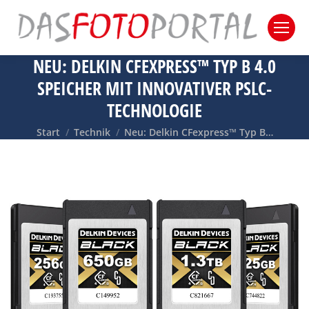
NEU: DELKIN CFEXPRESS™ TYP B 4.0
SPEICHER MIT INNOVATIVER PSLC-
TECHNOLOGIE
Sie befinden sich hier:
Start
Technik
Neu: Delkin CFexpress™ Typ B…