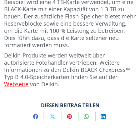
Beispiel wird eine 4 TB-Karte verwendet, um eine
BLACK-Karte mit einer Kapazität von 1,3 TB zu
bauen. Der zusätzliche Flash-Speicher bietet mehr
Reserveblöcke sowie eine bessere Verwaltung,
um die Karte mit 100 % Leistung zu betreiben.
Dies führt dazu, dass die Karte seltener neu
formatiert werden muss.
Delkin-Produkte werden weltweit über
autorisierte Fotohändler vertrieben. Weitere
Informationen zu den Delkin BLACK CFexpress™
Typ B 4.0-Speicherkarten finden Sie auf der
Webseite
von Delkin.
DIESEN BEITRAG TEILEN
Share
Share
Share
Share
Share
on
on
on
on
on
Facebook
X
Pinterest
WhatsApp
LinkedIn