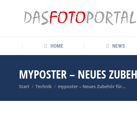
HOME
NEWS
HOME
NEWS
MYPOSTER – NEUES ZUBE
Sie befinden sich hier:
Start
Technik
myposter – Neues Zubehör für…