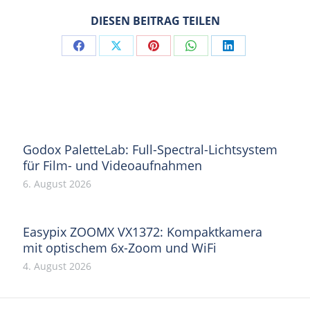
DIESEN BEITRAG TEILEN
Share
Share
Share
Share
Share
on
on
on
on
on
Facebook
X
Pinterest
WhatsApp
LinkedIn
Godox PaletteLab: Full-Spectral-Lichtsystem
für Film- und Videoaufnahmen
6. August 2026
Easypix ZOOMX VX1372: Kompaktkamera
mit optischem 6x-Zoom und WiFi
4. August 2026