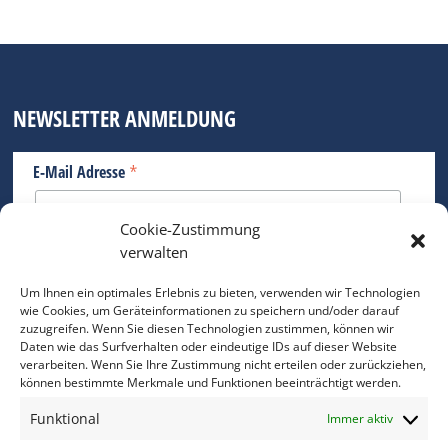
NEWSLETTER ANMELDUNG
*
E-Mail Adresse
Cookie-Zustimmung
Bitte geben Sie Ihre E-Mail Adresse ein.
verwalten
*
verpflichtend
Um Ihnen ein optimales Erlebnis zu bieten, verwenden wir Technologien
wie Cookies, um Geräteinformationen zu speichern und/oder darauf
zuzugreifen. Wenn Sie diesen Technologien zustimmen, können wir
Daten wie das Surfverhalten oder eindeutige IDs auf dieser Website
verarbeiten. Wenn Sie Ihre Zustimmung nicht erteilen oder zurückziehen,
können bestimmte Merkmale und Funktionen beeinträchtigt werden.
DAS FOTO PRAXIS LEXIKON
Funktional
Immer aktiv
www.foto-praxis-lexikon.de