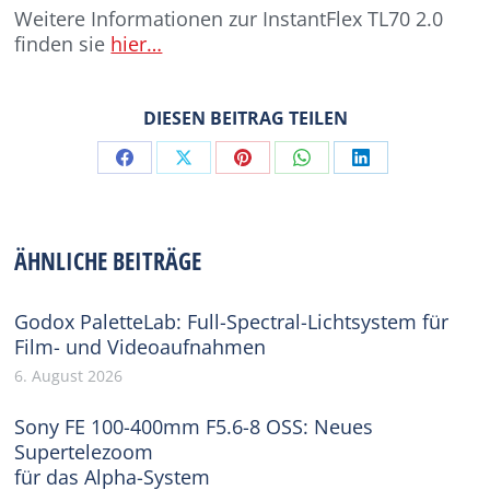
Weitere Informationen zur InstantFlex TL70 2.0
finden sie
hier…
DIESEN BEITRAG TEILEN
Share
Share
Share
Share
Share
on
on
on
on
on
Facebook
X
Pinterest
WhatsApp
LinkedIn
ÄHNLICHE BEITRÄGE
Godox PaletteLab: Full-Spectral-Lichtsystem für
Film- und Videoaufnahmen
6. August 2026
Sony FE 100-400mm F5.6-8 OSS: Neues
Supertelezoom
für das Alpha-System