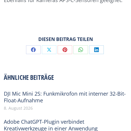
Ebenfalls für Kameras APS-C-Sensoren geeignet.
DIESEN BEITRAG TEILEN
Share
Share
Share
Share
Share
on
on
on
on
on
Facebook
X
Pinterest
WhatsApp
LinkedIn
ÄHNLICHE BEITRÄGE
DJI Mic Mini 2S: Funkmikrofon mit interner 32-Bit-
Float-Aufnahme
8. August 2026
Adobe ChatGPT-Plugin verbindet
Kreativwerkzeuge in einer Anwendung