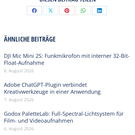
Share
Share
Share
Share
Share
on
on
on
on
on
Facebook
X
Pinterest
WhatsApp
LinkedIn
ÄHNLICHE BEITRÄGE
DJI Mic Mini 2S: Funkmikrofon mit interner 32-Bit-
Float-Aufnahme
8. August 2026
Adobe ChatGPT-Plugin verbindet
Kreativwerkzeuge in einer Anwendung
7. August 2026
Godox PaletteLab: Full-Spectral-Lichtsystem für
Film- und Videoaufnahmen
6. August 2026