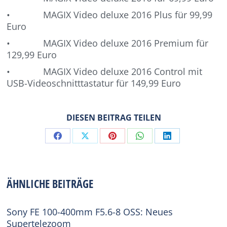
• MAGIX Video deluxe 2016 Plus für 99,99
Euro
• MAGIX Video deluxe 2016 Premium für
129,99 Euro
• MAGIX Video deluxe 2016 Control mit
USB-Videoschnitttastatur für 149,99 Euro
DIESEN BEITRAG TEILEN
Share
Share
Share
Share
Share
on
on
on
on
on
Facebook
X
Pinterest
WhatsApp
LinkedIn
ÄHNLICHE BEITRÄGE
Sony FE 100-400mm F5.6-8 OSS: Neues
Supertelezoom