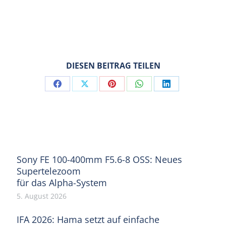
DIESEN BEITRAG TEILEN
Share
Share
Share
Share
Share
on
on
on
on
on
Facebook
X
Pinterest
WhatsApp
LinkedIn
Sony FE 100-400mm F5.6-8 OSS: Neues
Supertelezoom
für das Alpha-System
5. August 2026
IFA 2026: Hama setzt auf einfache