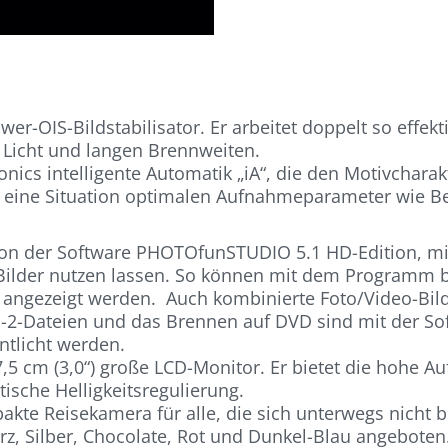
er-OIS-Bildstabilisator. Er arbeitet doppelt so effek
 Licht und langen Brennweiten.
nics intelligente Automatik „iA“, die den Motivchara
eine Situation optimalen Aufnahmeparameter wie Bel
rsion der Software PHOTOfunSTUDIO 5.1 HD-Edition, mi
Bilder nutzen lassen. So können mit dem Programm b
 angezeigt werden. Auch kombinierte Foto/Video-Bild
-2-Dateien und das Brennen auf DVD sind mit der S
ntlicht werden.
7,5 cm (3,0“) große LCD-Monitor. Er bietet die hohe A
sche Helligkeitsregulierung.
akte Reisekamera für alle, die sich unterwegs nicht
z, Silber, Chocolate, Rot und Dunkel-Blau angeboten