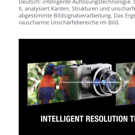
Deutsch: intelligente Auflösungstechnologie.
II, analysiert Kanten, Strukturen und unscharf
abgestimmte Bildsignalverarbeitung. Das Ergeb
rauscharme Unschärfebereiche im Bild.