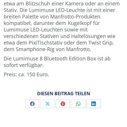
etwa am Blitzschuh einer Kamera oder an einem
Stativ. Die Lumimuse LED-Leuchte ist mit einer
breiten Palette von Manfrotto-Produkten
kompatibel, darunter dem Kugelkopf für
Lumimuse LED-Leuchten sowie mit
verschiedenen Stativen und Haltelösungen wie
etwa dem PixiTischstativ oder dem Twist Grip,
dem Smartphone-Rig von Manfrotto.
Die Lumimuse 8 Bluetooth Edition Box ist ab
sofort verfügbar.
Preis: ca. 150 Euro.
DIESEN BEITRAG TEILEN
Share
Share
Share
Share
Share
on
on
on
on
on
Facebook
X
Pinterest
WhatsApp
LinkedIn