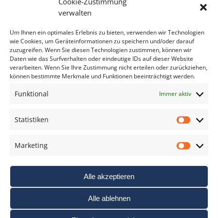
Cookie-Zustimmung
Bitte geben Sie Ihre E-Mail Adresse ein.
verwalten
*
verpflichtend
Um Ihnen ein optimales Erlebnis zu bieten, verwenden wir Technologien
wie Cookies, um Geräteinformationen zu speichern und/oder darauf
zuzugreifen. Wenn Sie diesen Technologien zustimmen, können wir
Daten wie das Surfverhalten oder eindeutige IDs auf dieser Website
verarbeiten. Wenn Sie Ihre Zustimmung nicht erteilen oder zurückziehen,
können bestimmte Merkmale und Funktionen beeinträchtigt werden.
DAS FOTO PRAXIS LEXIKON
Funktional
Immer aktiv
www.foto-praxis-lexikon.de
Statistiken
Statis
DAS FOTO PORTAL AUF FACEBOOK
Marketing
Marke
Alle akzeptieren
Alle ablehnen