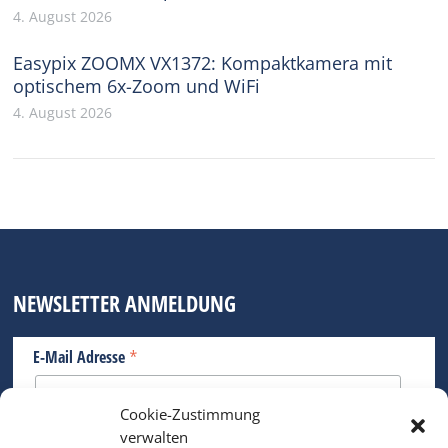
4. August 2026
Easypix ZOOMX VX1372: Kompaktkamera mit
optischem 6x-Zoom und WiFi
4. August 2026
NEWSLETTER ANMELDUNG
*
E-Mail Adresse
Cookie-Zustimmung
Bitte geben Sie Ihre E-Mail Adresse ein.
verwalten