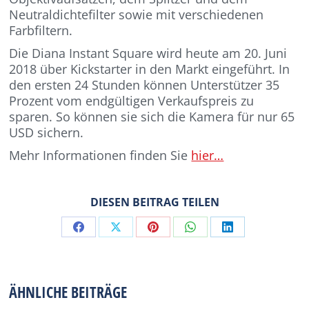
Neutraldichtefilter sowie mit verschiedenen
Farbfiltern.
Die Diana Instant Square wird heute am 20. Juni
2018 über Kickstarter in den Markt eingeführt. In
den ersten 24 Stunden können Unterstützer 35
Prozent vom endgültigen Verkaufspreis zu
sparen. So können sie sich die Kamera für nur 65
USD sichern.
Mehr Informationen finden Sie
hier…
DIESEN BEITRAG TEILEN
Share
Share
Share
Share
Share
on
on
on
on
on
Facebook
X
Pinterest
WhatsApp
LinkedIn
ÄHNLICHE BEITRÄGE