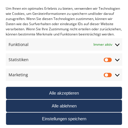
*
verpflichtend
Um Ihnen ein optimales Erlebnis zu bieten, verwenden wir Technologien
wie Cookies, um Geräteinformationen zu speichern und/oder darauf
zuzugreifen. Wenn Sie diesen Technologien zustimmen, können wir
Daten wie das Surfverhalten oder eindeutige IDs auf dieser Website
verarbeiten. Wenn Sie Ihre Zustimmung nicht erteilen oder zurückziehen,
können bestimmte Merkmale und Funktionen beeinträchtigt werden.
DAS FOTO PRAXIS LEXIKON
Funktional
Immer aktiv
www.foto-praxis-lexikon.de
Statistiken
Statis
DAS FOTO PORTAL AUF FACEBOOK
Marketing
Marke
Alle akzeptieren
Alle ablehnen
Einstellungen speichern