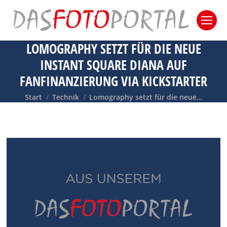
LOMOGRAPHY SETZT FÜR DIE NEUE
INSTANT SQUARE DIANA AUF
FANFINANZIERUNG VIA KICKSTARTER
Sie befinden sich hier:
Start
Technik
Lomography setzt für die neue…