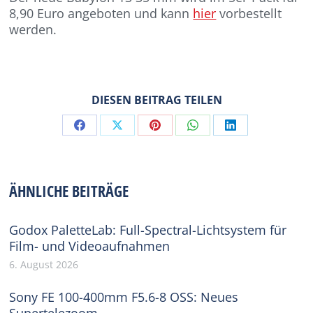
8,90 Euro angeboten und kann
hier
vorbestellt
werden.
DIESEN BEITRAG TEILEN
Share
Share
Share
Share
Share
on
on
on
on
on
Facebook
X
Pinterest
WhatsApp
LinkedIn
ÄHNLICHE BEITRÄGE
Godox PaletteLab: Full-Spectral-Lichtsystem für
Film- und Videoaufnahmen
6. August 2026
Sony FE 100-400mm F5.6-8 OSS: Neues
Supertelezoom