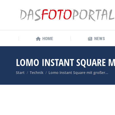
HOME
NEWS
HOME
NEWS
LOMO INSTANT SQUARE MI
Sie befinden sich hier:
Start
Technik
Lomo Instant Square mit großer…