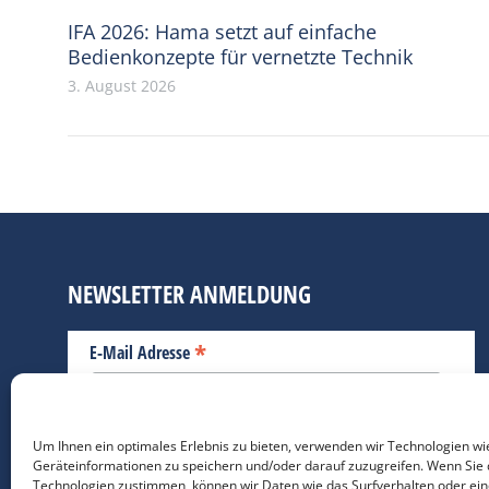
IFA 2026: Hama setzt auf einfache
Bedienkonzepte für vernetzte Technik
3. August 2026
NEWSLETTER ANMELDUNG
*
E-Mail Adresse
Bitte geben Sie Ihre E-Mail Adresse ein.
Um Ihnen ein optimales Erlebnis zu bieten, verwenden wir Technologien wi
Geräteinformationen zu speichern und/oder darauf zuzugreifen. Wenn Sie 
*
verpflichtend
Technologien zustimmen, können wir Daten wie das Surfverhalten oder ein