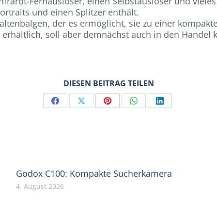
frarot-Fernauslöser, einen Selbstauslöser und vieles
ortraits und einen Splitzer enthält.
Faltenbalgen, der es ermöglicht, sie zu einer kompa
er erhältlich, soll aber demnächst auch in den Hande
DIESEN BEITRAG TEILEN
Share
Share
Share
Share
Share
on
on
on
on
on
Facebook
X
Pinterest
WhatsApp
LinkedIn
Godox C100: Kompakte Sucherkamera
4. August 2026