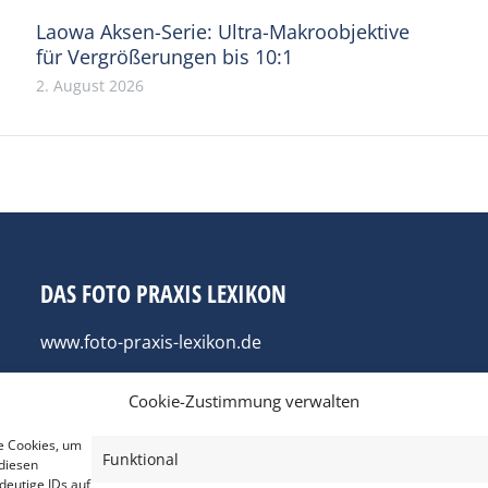
Laowa Aksen-Serie: Ultra-Makroobjektive
für Vergrößerungen bis 10:1
2. August 2026
DAS FOTO PRAXIS LEXIKON
www.foto-praxis-lexikon.de
Cookie-Zustimmung verwalten
e Cookies, um
Funktional
diesen
deutige IDs auf