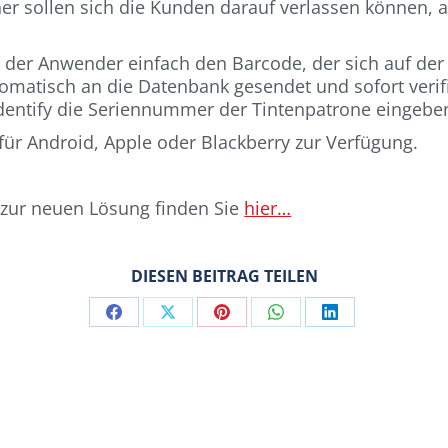
er sollen sich die Kunden darauf verlassen können, a
der Anwender einfach den Barcode, der sich auf der 
omatisch an die Datenbank gesendet und sofort verif
dentify die Seriennummer der Tintenpatrone eingeben
für Android, Apple oder Blackberry zur Verfügung.
 zur neuen Lösung finden Sie
hier…
DIESEN BEITRAG TEILEN
Share
Share
Share
Share
Share
on
on
on
on
on
Facebook
X
Pinterest
WhatsApp
LinkedIn