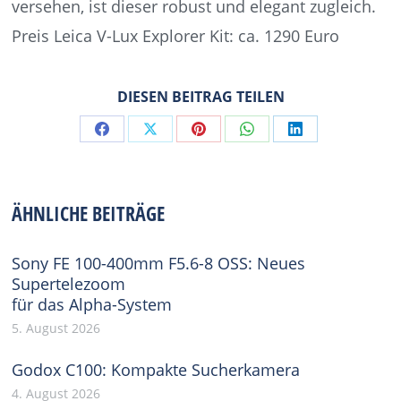
versehen, ist dieser robust und elegant zugleich.
Preis Leica V-Lux Explorer Kit: ca. 1290 Euro
DIESEN BEITRAG TEILEN
Share
Share
Share
Share
Share
on
on
on
on
on
Facebook
X
Pinterest
WhatsApp
LinkedIn
ÄHNLICHE BEITRÄGE
Sony FE 100-400mm F5.6-8 OSS: Neues
Supertelezoom
für das Alpha-System
5. August 2026
Godox C100: Kompakte Sucherkamera
4. August 2026