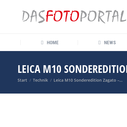
HOME
NEWS
HOME
NEWS
LEICA M10 SONDEREDITIO
Sie befinden sich hier:
Start
Technik
Leica M10 Sonderedition Zagato –…