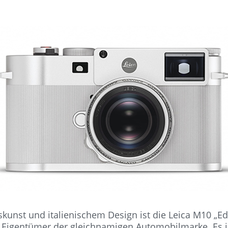
nst und italienischem Design ist die Leica M10 „Edi
Eigentümer der gleichnamigen Automobilmarke. Es ist