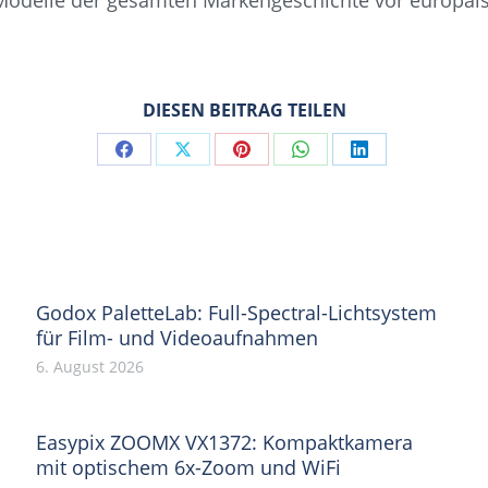
Modelle der gesamten Markengeschichte vor europäis
DIESEN BEITRAG TEILEN
Share
Share
Share
Share
Share
on
on
on
on
on
Facebook
X
Pinterest
WhatsApp
LinkedIn
Godox PaletteLab: Full-Spectral-Lichtsystem
für Film- und Videoaufnahmen
6. August 2026
Easypix ZOOMX VX1372: Kompaktkamera
mit optischem 6x-Zoom und WiFi