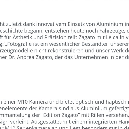
icht zuletzt dank innovativem Einsatz von Aluminium 
eschichte begann, entstehen heute noch Fahrzeuge, di
ft für Ästhetik und Präzision teilt Zagato mit Leica in
 „Fotografie ist ein wesentlicher Bestandteil unsere
hrzeugmodelle nicht rekonstruieren und unser Werk de
mer Dr. Andrea Zagato, der das Unternehmen in der dr
ion einer M10 Kamera und bietet optisch und haptisch
elemente der Kamera sind aus Aluminium gefertigt. 
 Ummantelung der “Edition Zagato” mit Rillen versehe
ign verleiht. Ausgestattet mit einem integrierten Han
der M10 Serienkamera ab und liegt besonders gut in d