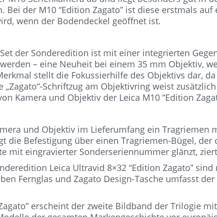
Bei der M10 “Edition Zagato” ist diese erstmals auf
ird, wenn der Bodendeckel geöffnet ist.
et der Sonderedition ist mit einer integrierten Gege
 werden – eine Neuheit bei einem 35 mm Objektiv, we
rkmal stellt die Fokussierhilfe des Objektivs dar, da
 „Zagato“-Schriftzug am Objektivring weist zusätzlich
von Kamera und Objektiv der Leica M10 “Edition Zaga
Kamera und Objektiv im Lieferumfang ein Tragriemen 
lgt die Befestigung über einen Tragriemen-Bügel, der
tte mit eingravierter Sonderseriennummer glänzt, zier
deredition Leica Ultravid 8×32 “Edition Zagato” sind
Neben Fernglas und Zagato Design-Tasche umfasst de
Zagato” erscheint der zweite Bildband der Trilogie mit