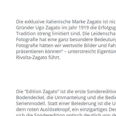
Die exklusive italienische Marke Zagato ist n
Gründer Ugo Zagato im Jahr 1919 die Erfolgsg
Tradition streng limitiert sind. Die Leidenscha
Fotografie hat eine ganz besondere Bedeutung:
Fotografie hätten wir wertvolle Bilder und Fa
präsentieren können“ – unterstreicht Eigentü
Rivolta-Zagato führt.
Die “Edition Zagato” ist die erste Sonderedit
Bodendeckel, die Ummantelung und die Bedien
Serienmodell. Statt einer Belederung ist die
dem roten Auslöseknopf, ein einzigartiges Des
sich die Sonderedition optisch deutlich von 