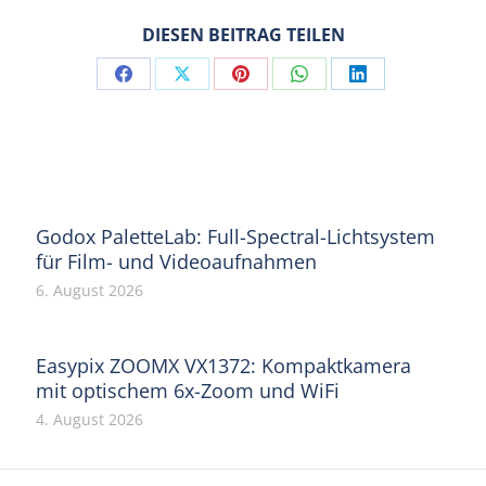
DIESEN BEITRAG TEILEN
Share
Share
Share
Share
Share
on
on
on
on
on
Facebook
X
Pinterest
WhatsApp
LinkedIn
Godox PaletteLab: Full-Spectral-Lichtsystem
für Film- und Videoaufnahmen
6. August 2026
Easypix ZOOMX VX1372: Kompaktkamera
mit optischem 6x-Zoom und WiFi
4. August 2026