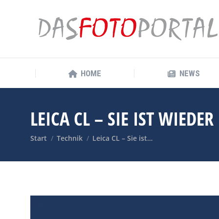
HOME
NEWS
HOME
NEWS
LEICA CL – SIE IST WIEDER
Sie befinden sich hier:
Start
Technik
Leica CL – Sie ist…