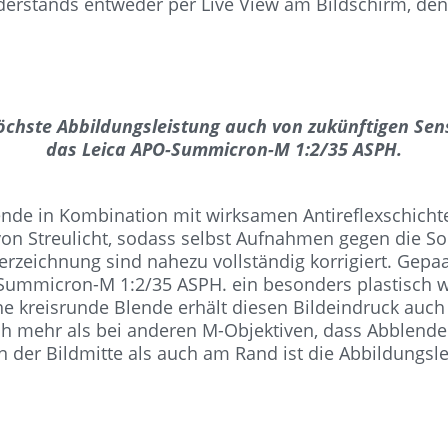
derstands entweder per Live View am Bildschirm, den 
öchste Abbildungsleistung auch von zukünftigen Sen
das Leica APO-Summicron-M 1:2/35 ASPH.
blende in Kombination mit wirksamen Antireflexschi
von Streulicht, sodass selbst Aufnahmen gegen die S
erzeichnung sind nahezu vollständig korrigiert. Gepa
-Summicron-M 1:2/35 ASPH. ein besonders plastisch wi
ahe kreisrunde Blende erhält diesen Bildeindruck au
h mehr als bei anderen M-Objektiven, dass Abblenden 
in der Bildmitte als auch am Rand ist die Abbildungs