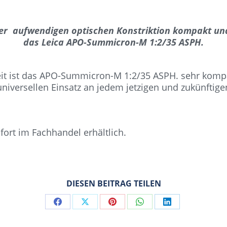
er aufwendigen optischen Konstriktion kompakt und
das Leica APO-Summicron-M 1:2/35 ASPH.
it ist das APO-Summicron-M 1:2/35 ASPH. sehr kompak
universellen Einsatz an jedem jetzigen und zukünftige
ort im Fachhandel erhältlich.
DIESEN BEITRAG TEILEN
Share
Share
Share
Share
Share
on
on
on
on
on