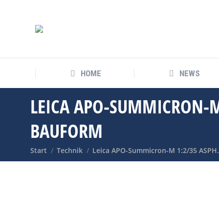
HOME
NEWS
HOME
NEWS
LEICA APO-SUMMICRON-M 
BAUFORM
Sie befinden sich hier:
Start
Technik
Leica APO-Summicron-M 1:2/35 ASPH