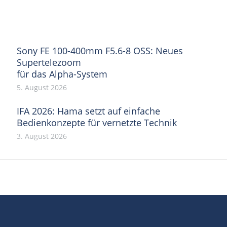
Facebook
X
Pinterest
WhatsApp
LinkedIn
Sony FE 100-400mm F5.6-8 OSS: Neues
Supertelezoom
für das Alpha-System
5. August 2026
IFA 2026: Hama setzt auf einfache
Bedienkonzepte für vernetzte Technik
3. August 2026