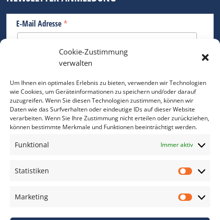
*
E-Mail Adresse
Cookie-Zustimmung
Bitte geben Sie Ihre E-Mail Adresse ein.
verwalten
*
verpflichtend
Um Ihnen ein optimales Erlebnis zu bieten, verwenden wir Technologien
wie Cookies, um Geräteinformationen zu speichern und/oder darauf
zuzugreifen. Wenn Sie diesen Technologien zustimmen, können wir
Daten wie das Surfverhalten oder eindeutige IDs auf dieser Website
verarbeiten. Wenn Sie Ihre Zustimmung nicht erteilen oder zurückziehen,
können bestimmte Merkmale und Funktionen beeinträchtigt werden.
DAS FOTO PRAXIS LEXIKON
Funktional
Immer aktiv
www.foto-praxis-lexikon.de
Statistiken
Statis
DAS FOTO PORTAL AUF FACEBOOK
Marketing
Marke