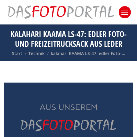
KALAHARI KAAMA LS-47: EDLER FOTO-
UND FREIZEITRUCKSACK AUS LEDER
Sie befinden sich hier:
Start
Technik
kalahari KAAMA LS-47: edler Foto-…