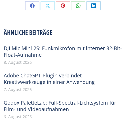
Share
Share
Share
Share
Share
on
on
on
on
on
Facebook
X
Pinterest
WhatsApp
LinkedIn
ÄHNLICHE BEITRÄGE
DJI Mic Mini 2S: Funkmikrofon mit interner 32-Bit-
Float-Aufnahme
8. August 2026
Adobe ChatGPT-Plugin verbindet
Kreativwerkzeuge in einer Anwendung
7. August 2026
Godox PaletteLab: Full-Spectral-Lichtsystem für
Film- und Videoaufnahmen
6. August 2026