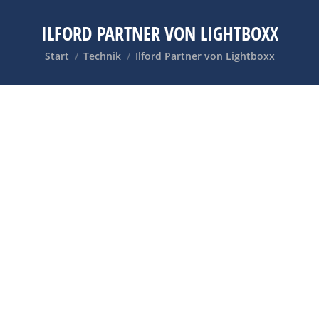
ILFORD PARTNER VON LIGHTBOXX
Sie befinden sich hier:
Start
Technik
Ilford Partner von Lightboxx