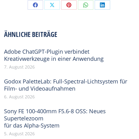
Share
Share
Share
Share
Share
on
on
on
on
on
Facebook
X
Pinterest
WhatsApp
LinkedIn
ÄHNLICHE BEITRÄGE
Adobe ChatGPT-Plugin verbindet
Kreativwerkzeuge in einer Anwendung
7. August 2026
Godox PaletteLab: Full-Spectral-Lichtsystem für
Film- und Videoaufnahmen
6. August 2026
Sony FE 100-400mm F5.6-8 OSS: Neues
Supertelezoom
für das Alpha-System
5. August 2026