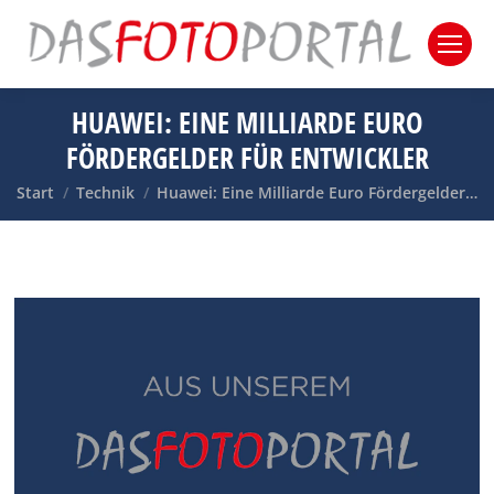
HUAWEI: EINE MILLIARDE EURO
FÖRDERGELDER FÜR ENTWICKLER
Sie befinden sich hier:
Start
Technik
Huawei: Eine Milliarde Euro Fördergelder…