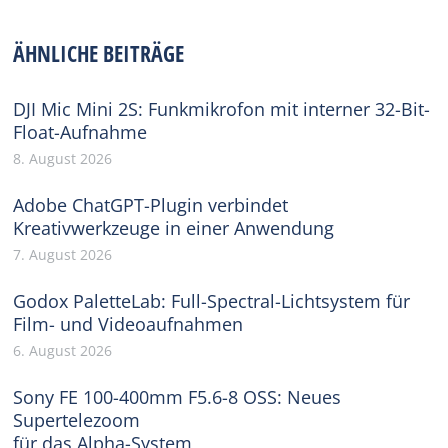
on
on
on
on
on
Facebook
X
Pinterest
WhatsApp
LinkedIn
ÄHNLICHE BEITRÄGE
DJI Mic Mini 2S: Funkmikrofon mit interner 32-Bit-
Float-Aufnahme
8. August 2026
Adobe ChatGPT-Plugin verbindet
Kreativwerkzeuge in einer Anwendung
7. August 2026
Godox PaletteLab: Full-Spectral-Lichtsystem für
Film- und Videoaufnahmen
6. August 2026
Sony FE 100-400mm F5.6-8 OSS: Neues
Supertelezoom
für das Alpha-System