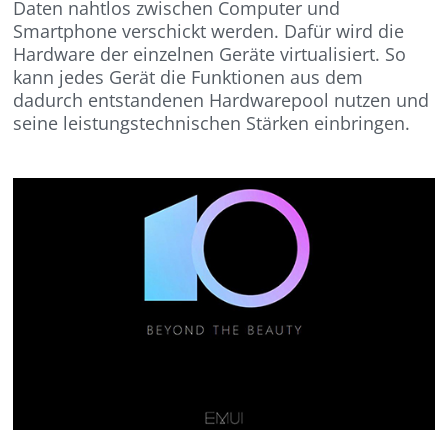
Daten nahtlos zwischen Computer und
Smartphone verschickt werden. Dafür wird die
Hardware der einzelnen Geräte virtualisiert. So
kann jedes Gerät die Funktionen aus dem
dadurch entstandenen Hardwarepool nutzen und
seine leistungstechnischen Stärken einbringen.