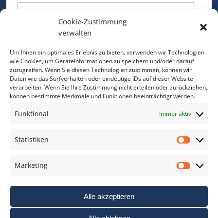
Cookie-Zustimmung
Bitte geben Sie Ihre E-Mail Adresse ein.
verwalten
*
verpflichtend
Um Ihnen ein optimales Erlebnis zu bieten, verwenden wir Technologien
wie Cookies, um Geräteinformationen zu speichern und/oder darauf
zuzugreifen. Wenn Sie diesen Technologien zustimmen, können wir
Daten wie das Surfverhalten oder eindeutige IDs auf dieser Website
verarbeiten. Wenn Sie Ihre Zustimmung nicht erteilen oder zurückziehen,
können bestimmte Merkmale und Funktionen beeinträchtigt werden.
DAS FOTO PRAXIS LEXIKON
Funktional
Immer aktiv
www.foto-praxis-lexikon.de
Statistiken
Statis
DAS FOTO PORTAL AUF FACEBOOK
Marketing
Marke
Alle akzeptieren