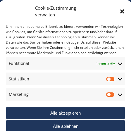
Cookie-Zustimmung
Bitte geben Sie Ihre E-Mail Adresse ein.
verwalten
*
verpflichtend
Um Ihnen ein optimales Erlebnis zu bieten, verwenden wir Technologien
wie Cookies, um Geräteinformationen zu speichern und/oder darauf
zuzugreifen. Wenn Sie diesen Technologien zustimmen, können wir
Daten wie das Surfverhalten oder eindeutige IDs auf dieser Website
verarbeiten. Wenn Sie Ihre Zustimmung nicht erteilen oder zurückziehen,
können bestimmte Merkmale und Funktionen beeinträchtigt werden.
DAS FOTO PRAXIS LEXIKON
Funktional
Immer aktiv
www.foto-praxis-lexikon.de
Statistiken
Statis
DAS FOTO PORTAL AUF FACEBOOK
Marketing
Marke
Alle akzeptieren
Alle ablehnen