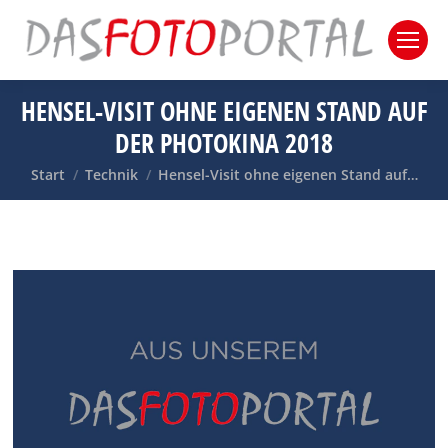
HENSEL-VISIT OHNE EIGENEN STAND AUF
DER PHOTOKINA 2018
Sie befinden sich hier:
Start
Technik
Hensel-Visit ohne eigenen Stand auf…