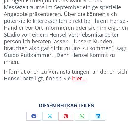
jährigen Firmenjubiläums während des
Messezeitraums im September einige spezielle
Angebote präsentieren. Über die können sich
potenzielle Interessenten direkt bei ihrem Hensel-
Händler vor Ort informieren oder sich im eigenen
Studio von einem Hensel-Vertriebsmitarbeiter
persönlich beraten lassen. „Unsere Kunden
brauchen also gar nicht zu uns zu kommen“, sagt
Guido Puttkammer. „Denn Hensel kommt zu
ihnen.“
Informationen zu Veranstaltungen, an denen sich
Hensel beteiligt, finden Sie
hier…
DIESEN BEITRAG TEILEN
Share
Share
Share
Share
Share
on
on
on
on
on