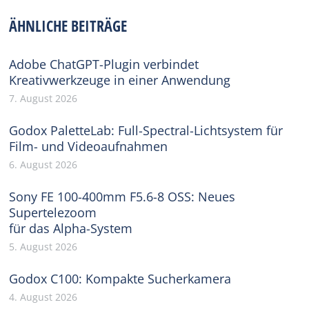
Facebook
X
Pinterest
WhatsApp
LinkedIn
ÄHNLICHE BEITRÄGE
Adobe ChatGPT-Plugin verbindet
Kreativwerkzeuge in einer Anwendung
7. August 2026
Godox PaletteLab: Full-Spectral-Lichtsystem für
Film- und Videoaufnahmen
6. August 2026
Sony FE 100-400mm F5.6-8 OSS: Neues
Supertelezoom
für das Alpha-System
5. August 2026
Godox C100: Kompakte Sucherkamera
4. August 2026