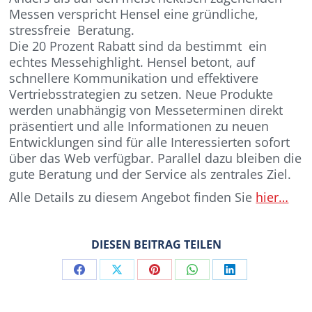
Messen verspricht Hensel eine gründliche,
stressfreie Beratung.
Die 20 Prozent Rabatt sind da bestimmt ein
echtes Messehighlight. Hensel betont, auf
schnellere Kommunikation und effektivere
Vertriebsstrategien zu setzen. Neue Produkte
werden unabhängig von Messeterminen direkt
präsentiert und alle Informationen zu neuen
Entwicklungen sind für alle Interessierten sofort
über das Web verfügbar. Parallel dazu bleiben die
gute Beratung und der Service als zentrales Ziel.
Alle Details zu diesem Angebot finden Sie
hier…
DIESEN BEITRAG TEILEN
Share
Share
Share
Share
Share
on
on
on
on
on