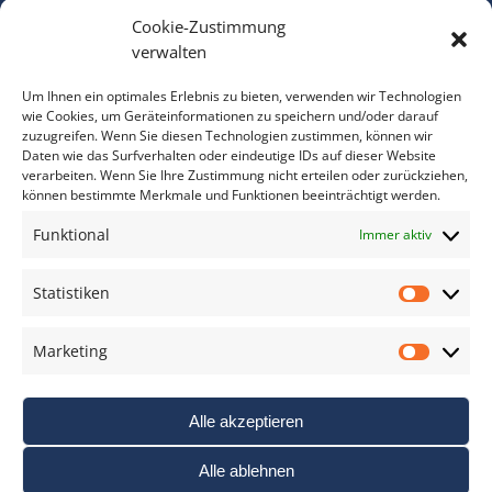
Cookie-Zustimmung
Bitte geben Sie Ihre E-Mail Adresse ein.
verwalten
*
verpflichtend
Um Ihnen ein optimales Erlebnis zu bieten, verwenden wir Technologien
wie Cookies, um Geräteinformationen zu speichern und/oder darauf
zuzugreifen. Wenn Sie diesen Technologien zustimmen, können wir
Daten wie das Surfverhalten oder eindeutige IDs auf dieser Website
verarbeiten. Wenn Sie Ihre Zustimmung nicht erteilen oder zurückziehen,
können bestimmte Merkmale und Funktionen beeinträchtigt werden.
DAS FOTO PRAXIS LEXIKON
Funktional
Immer aktiv
www.foto-praxis-lexikon.de
Statistiken
Statis
DAS FOTO PORTAL AUF FACEBOOK
Marketing
Marke
Alle akzeptieren
Alle ablehnen