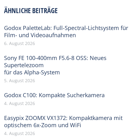
Facebook
X
Pinterest
WhatsApp
LinkedIn
ÄHNLICHE BEITRÄGE
Godox PaletteLab: Full-Spectral-Lichtsystem für
Film- und Videoaufnahmen
6. August 2026
Sony FE 100-400mm F5.6-8 OSS: Neues
Supertelezoom
für das Alpha-System
5. August 2026
Godox C100: Kompakte Sucherkamera
4. August 2026
Easypix ZOOMX VX1372: Kompaktkamera mit
optischem 6x-Zoom und WiFi
4. August 2026