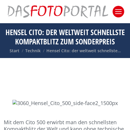
HENSEL CITO: DER WELTWEIT SCHNELLSTE
KOMPAKTBLITZ ZUM SONDERPREIS
Sie befinden sich hier:
Start
Technik
Hensel Cito: der weltweit schnellste…
Mit dem Cito 500 erwirbt man den schnellsten
Kompaktblitz der Welt und kann ohne technische