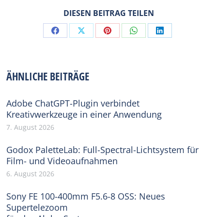
DIESEN BEITRAG TEILEN
Share
Share
Share
Share
Share
on
on
on
on
on
Facebook
X
Pinterest
WhatsApp
LinkedIn
ÄHNLICHE BEITRÄGE
Adobe ChatGPT-Plugin verbindet
Kreativwerkzeuge in einer Anwendung
7. August 2026
Godox PaletteLab: Full-Spectral-Lichtsystem für
Film- und Videoaufnahmen
6. August 2026
Sony FE 100-400mm F5.6-8 OSS: Neues
Supertelezoom