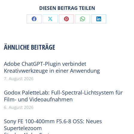
DIESEN BEITRAG TEILEN
Share
Share
Share
Share
Share
on
on
on
on
on
Facebook
X
Pinterest
WhatsApp
LinkedIn
ÄHNLICHE BEITRÄGE
Adobe ChatGPT-Plugin verbindet
Kreativwerkzeuge in einer Anwendung
7. August 2026
Godox PaletteLab: Full-Spectral-Lichtsystem für
Film- und Videoaufnahmen
6. August 2026
Sony FE 100-400mm F5.6-8 OSS: Neues
Supertelezoom