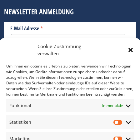
NEWSLETTER ANMELDUNG
*
E-Mail Adresse
Cookie-Zustimmung
Bitte geben Sie Ihre E-Mail Adresse ein.
verwalten
*
verpflichtend
Um Ihnen ein optimales Erlebnis zu bieten, verwenden wir Technologien
wie Cookies, um Geräteinformationen zu speichern und/oder darauf
zuzugreifen. Wenn Sie diesen Technologien zustimmen, können wir
Daten wie das Surfverhalten oder eindeutige IDs auf dieser Website
verarbeiten. Wenn Sie Ihre Zustimmung nicht erteilen oder zurückziehen,
können bestimmte Merkmale und Funktionen beeinträchtigt werden.
DAS FOTO PRAXIS LEXIKON
Funktional
Immer aktiv
www.foto-praxis-lexikon.de
Statistiken
Statis
DAS FOTO PORTAL AUF FACEBOOK
Marketing