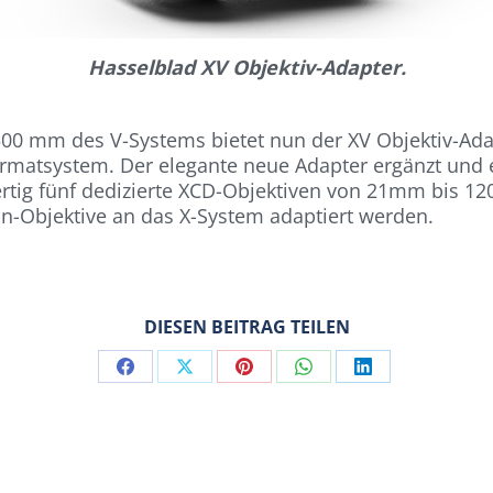
Hasselblad XV Objektiv-Adapter.
 500 mm des V-Systems bietet nun der XV Objektiv-Ada
ormatsystem. Der elegante neue Adapter ergänzt und 
tig fünf dedizierte XCD-Objektiven von 21mm bis 12
n-Objektive an das X-System adaptiert werden.
DIESEN BEITRAG TEILEN
Share
Share
Share
Share
Share
on
on
on
on
on
Facebook
X
Pinterest
WhatsApp
LinkedIn