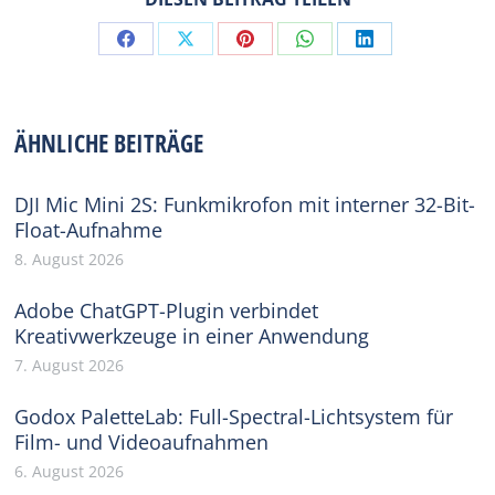
Share
Share
Share
Share
Share
on
on
on
on
on
Facebook
X
Pinterest
WhatsApp
LinkedIn
ÄHNLICHE BEITRÄGE
DJI Mic Mini 2S: Funkmikrofon mit interner 32-Bit-
Float-Aufnahme
8. August 2026
Adobe ChatGPT-Plugin verbindet
Kreativwerkzeuge in einer Anwendung
7. August 2026
Godox PaletteLab: Full-Spectral-Lichtsystem für
Film- und Videoaufnahmen
6. August 2026