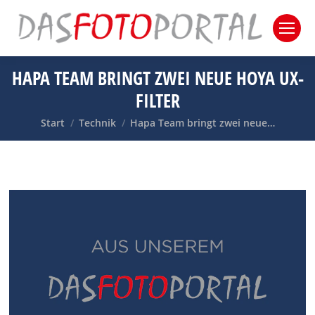
HAPA TEAM BRINGT ZWEI NEUE HOYA UX-
FILTER
Sie befinden sich hier:
Start
Technik
Hapa Team bringt zwei neue…