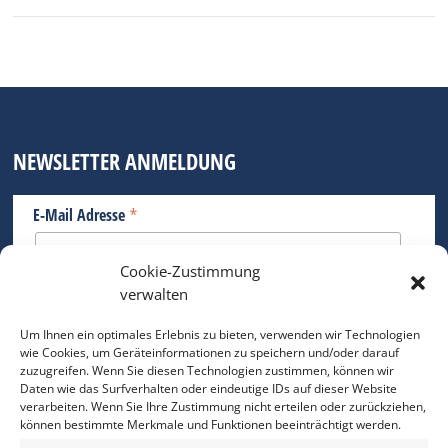
NEWSLETTER ANMELDUNG
*
E-Mail Adresse
Cookie-Zustimmung
Bitte geben Sie Ihre E-Mail Adresse ein.
verwalten
*
verpflichtend
Um Ihnen ein optimales Erlebnis zu bieten, verwenden wir Technologien
wie Cookies, um Geräteinformationen zu speichern und/oder darauf
zuzugreifen. Wenn Sie diesen Technologien zustimmen, können wir
Daten wie das Surfverhalten oder eindeutige IDs auf dieser Website
verarbeiten. Wenn Sie Ihre Zustimmung nicht erteilen oder zurückziehen,
können bestimmte Merkmale und Funktionen beeinträchtigt werden.
DAS FOTO PRAXIS LEXIKON