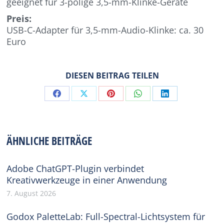
geeignet für 3-polige 3,5-mm-Klinke-Geräte
Preis:
USB-C-Adapter für 3,5-mm-Audio-Klinke: ca. 30
Euro
DIESEN BEITRAG TEILEN
Share
Share
Share
Share
Share
on
on
on
on
on
Facebook
X
Pinterest
WhatsApp
LinkedIn
ÄHNLICHE BEITRÄGE
Adobe ChatGPT-Plugin verbindet
Kreativwerkzeuge in einer Anwendung
7. August 2026
Godox PaletteLab: Full-Spectral-Lichtsystem für