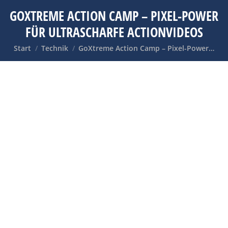
GOXTREME ACTION CAMP – PIXEL-POWER
FÜR ULTRASCHARFE ACTIONVIDEOS
Sie befinden sich hier:
Start
Technik
GoXtreme Action Camp – Pixel-Power…