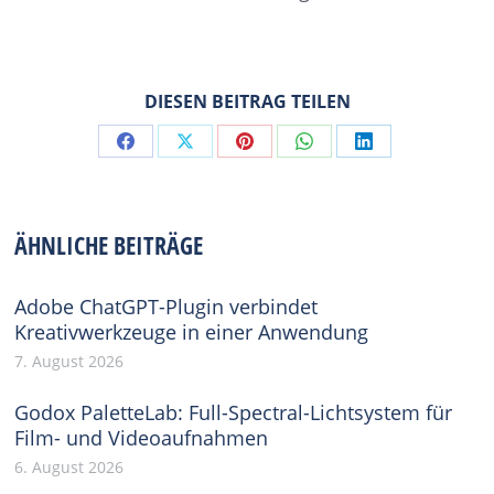
DIESEN BEITRAG TEILEN
Share
Share
Share
Share
Share
on
on
on
on
on
Facebook
X
Pinterest
WhatsApp
LinkedIn
ÄHNLICHE BEITRÄGE
Adobe ChatGPT-Plugin verbindet
Kreativwerkzeuge in einer Anwendung
7. August 2026
Godox PaletteLab: Full-Spectral-Lichtsystem für
Film- und Videoaufnahmen
6. August 2026