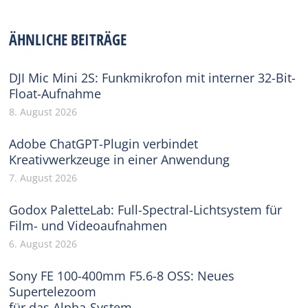
on
on
on
on
on
Facebook
X
Pinterest
WhatsApp
LinkedIn
ÄHNLICHE BEITRÄGE
DJI Mic Mini 2S: Funkmikrofon mit interner 32-Bit-
Float-Aufnahme
8. August 2026
Adobe ChatGPT-Plugin verbindet
Kreativwerkzeuge in einer Anwendung
7. August 2026
Godox PaletteLab: Full-Spectral-Lichtsystem für
Film- und Videoaufnahmen
6. August 2026
Sony FE 100-400mm F5.6-8 OSS: Neues
Supertelezoom
für das Alpha-System