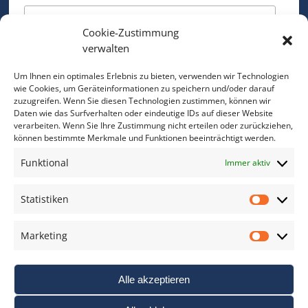
Cookie-Zustimmung
Bitte geben Sie Ihre E-Mail Adresse ein.
verwalten
*
verpflichtend
Um Ihnen ein optimales Erlebnis zu bieten, verwenden wir Technologien
wie Cookies, um Geräteinformationen zu speichern und/oder darauf
zuzugreifen. Wenn Sie diesen Technologien zustimmen, können wir
Daten wie das Surfverhalten oder eindeutige IDs auf dieser Website
verarbeiten. Wenn Sie Ihre Zustimmung nicht erteilen oder zurückziehen,
können bestimmte Merkmale und Funktionen beeinträchtigt werden.
DAS FOTO PRAXIS LEXIKON
Funktional
Immer aktiv
www.foto-praxis-lexikon.de
Statistiken
Statis
DAS FOTO PORTAL AUF FACEBOOK
Marketing
Marke
Alle akzeptieren