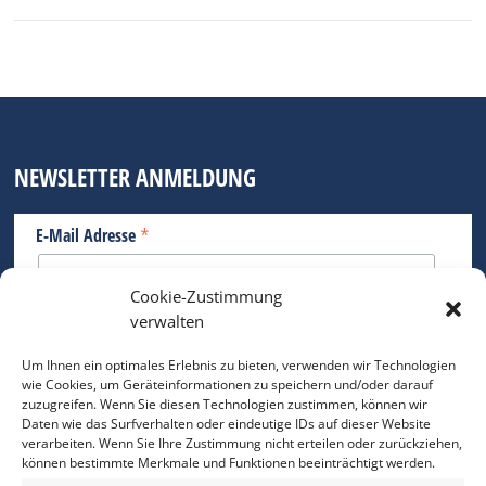
NEWSLETTER ANMELDUNG
*
E-Mail Adresse
Cookie-Zustimmung
Bitte geben Sie Ihre E-Mail Adresse ein.
verwalten
*
verpflichtend
Um Ihnen ein optimales Erlebnis zu bieten, verwenden wir Technologien
wie Cookies, um Geräteinformationen zu speichern und/oder darauf
zuzugreifen. Wenn Sie diesen Technologien zustimmen, können wir
Daten wie das Surfverhalten oder eindeutige IDs auf dieser Website
verarbeiten. Wenn Sie Ihre Zustimmung nicht erteilen oder zurückziehen,
können bestimmte Merkmale und Funktionen beeinträchtigt werden.
DAS FOTO PRAXIS LEXIKON