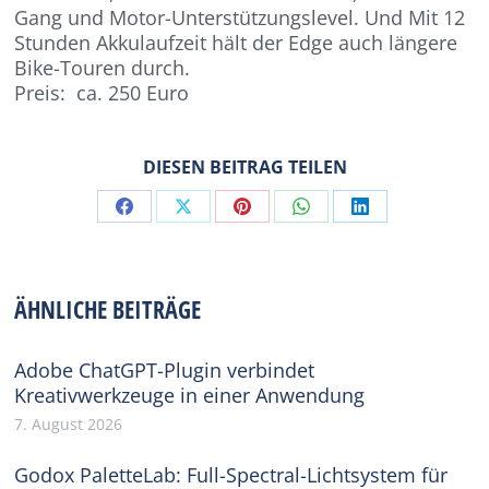
Gang und Motor-Unterstützungslevel. Und Mit 12
Stunden Akkulaufzeit hält der Edge auch längere
Bike-Touren durch.
Preis: ca. 250 Euro
DIESEN BEITRAG TEILEN
Share
Share
Share
Share
Share
on
on
on
on
on
Facebook
X
Pinterest
WhatsApp
LinkedIn
ÄHNLICHE BEITRÄGE
Adobe ChatGPT-Plugin verbindet
Kreativwerkzeuge in einer Anwendung
7. August 2026
Godox PaletteLab: Full-Spectral-Lichtsystem für