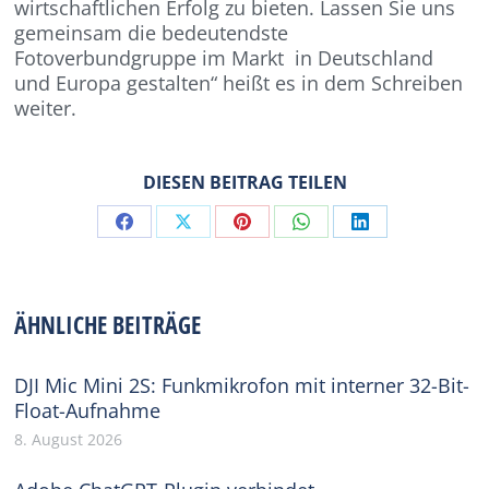
wirtschaftlichen Erfolg zu bieten. Lassen Sie uns
gemeinsam die bedeutendste
Fotoverbundgruppe im Markt in Deutschland
und Europa gestalten“ heißt es in dem Schreiben
weiter.
DIESEN BEITRAG TEILEN
Share
Share
Share
Share
Share
on
on
on
on
on
Facebook
X
Pinterest
WhatsApp
LinkedIn
ÄHNLICHE BEITRÄGE
DJI Mic Mini 2S: Funkmikrofon mit interner 32-Bit-
Float-Aufnahme
8. August 2026