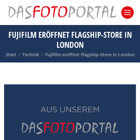
FUJIFILM ERÖFFNET FLAGSHIP-STORE IN
LONDON
Sie befinden sich hier:
Start
Technik
Fujifilm eröffnet Flagship-Store in London