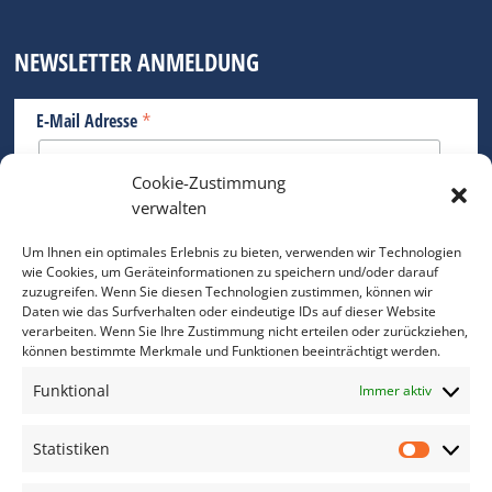
NEWSLETTER ANMELDUNG
*
E-Mail Adresse
Cookie-Zustimmung
Bitte geben Sie Ihre E-Mail Adresse ein.
verwalten
*
verpflichtend
Um Ihnen ein optimales Erlebnis zu bieten, verwenden wir Technologien
wie Cookies, um Geräteinformationen zu speichern und/oder darauf
zuzugreifen. Wenn Sie diesen Technologien zustimmen, können wir
Daten wie das Surfverhalten oder eindeutige IDs auf dieser Website
verarbeiten. Wenn Sie Ihre Zustimmung nicht erteilen oder zurückziehen,
können bestimmte Merkmale und Funktionen beeinträchtigt werden.
DAS FOTO PRAXIS LEXIKON
Funktional
Immer aktiv
www.foto-praxis-lexikon.de
Statistiken
Statis
DAS FOTO PORTAL AUF FACEBOOK