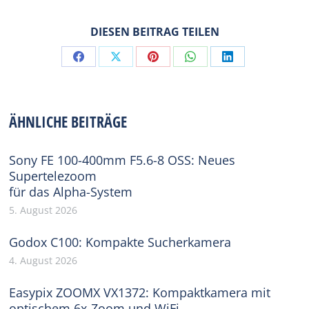
DIESEN BEITRAG TEILEN
Share
Share
Share
Share
Share
on
on
on
on
on
Facebook
X
Pinterest
WhatsApp
LinkedIn
ÄHNLICHE BEITRÄGE
Sony FE 100-400mm F5.6-8 OSS: Neues
Supertelezoom
für das Alpha-System
5. August 2026
Godox C100: Kompakte Sucherkamera
4. August 2026
Easypix ZOOMX VX1372: Kompaktkamera mit
optischem 6x-Zoom und WiFi