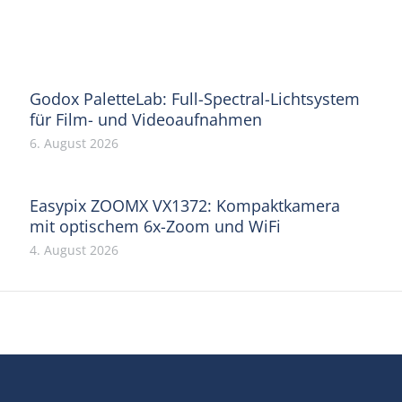
on
on
on
on
on
Facebook
X
Pinterest
WhatsApp
LinkedIn
Godox PaletteLab: Full-Spectral-Lichtsystem
für Film- und Videoaufnahmen
6. August 2026
Easypix ZOOMX VX1372: Kompaktkamera
mit optischem 6x-Zoom und WiFi
4. August 2026