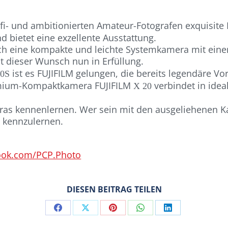
fi- und ambitionierten Amateur-Fotografen exquisite F
 bietet eine exzellente Ausstattung.
ch eine kompakte und leichte Systemkamera mit einer
t dieser Wunsch nun in Erfüllung.
ist es FUJIFILM gelungen, die bereits legendäre Vo
00S
emium-Kompaktkamera FUJIFILM
verbindet in ide
X 20
as kennenlernen. Wer sein mit den ausgeliehenen Ka
0 kennzulernen.
ook.com/PCP.Photo
DIESEN BEITRAG TEILEN
Share
Share
Share
Share
Share