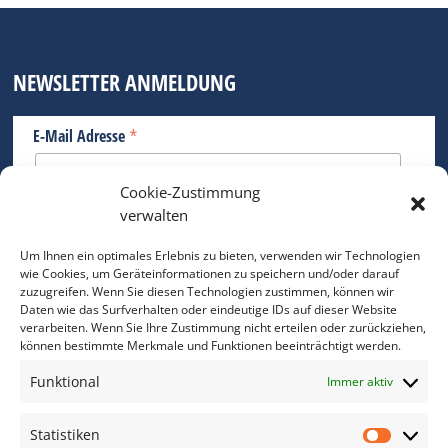
NEWSLETTER ANMELDUNG
*
E-Mail Adresse
Cookie-Zustimmung
Bitte geben Sie Ihre E-Mail Adresse ein.
verwalten
*
verpflichtend
Um Ihnen ein optimales Erlebnis zu bieten, verwenden wir Technologien
wie Cookies, um Geräteinformationen zu speichern und/oder darauf
zuzugreifen. Wenn Sie diesen Technologien zustimmen, können wir
Daten wie das Surfverhalten oder eindeutige IDs auf dieser Website
verarbeiten. Wenn Sie Ihre Zustimmung nicht erteilen oder zurückziehen,
können bestimmte Merkmale und Funktionen beeinträchtigt werden.
DAS FOTO PRAXIS LEXIKON
Funktional
Immer aktiv
www.foto-praxis-lexikon.de
Statistiken
Statis