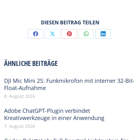
DIESEN BEITRAG TEILEN
Share
Share
Share
Share
Share
on
on
on
on
on
Facebook
X
Pinterest
WhatsApp
LinkedIn
ÄHNLICHE BEITRÄGE
DJI Mic Mini 2S: Funkmikrofon mit interner 32-Bit-
Float-Aufnahme
8. August 2026
Adobe ChatGPT-Plugin verbindet
Kreativwerkzeuge in einer Anwendung
7. August 2026