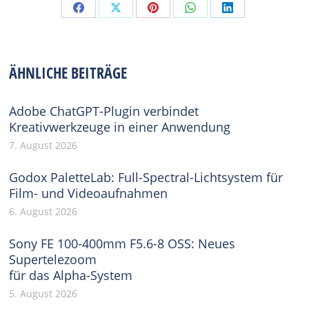
Share
Share
Share
Share
Share
on
on
on
on
on
Facebook
X
Pinterest
WhatsApp
LinkedIn
ÄHNLICHE BEITRÄGE
Adobe ChatGPT-Plugin verbindet
Kreativwerkzeuge in einer Anwendung
7. August 2026
Godox PaletteLab: Full-Spectral-Lichtsystem für
Film- und Videoaufnahmen
6. August 2026
Sony FE 100-400mm F5.6-8 OSS: Neues
Supertelezoom
für das Alpha-System
5. August 2026